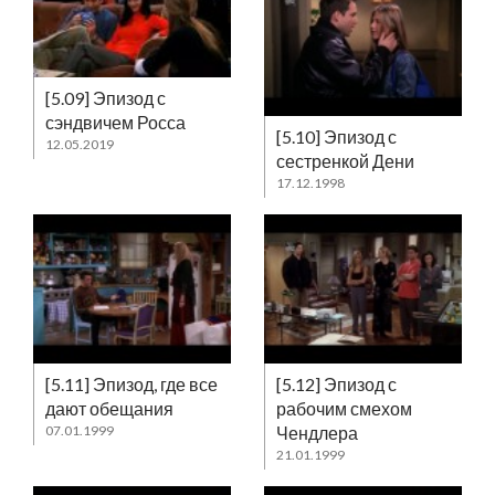
[5.09] Эпизод с
сэндвичем Росса
[5.10] Эпизод с
12.05.2019
сестренкой Дени
17.12.1998
[5.11] Эпизод, где все
[5.12] Эпизод с
дают обещания
рабочим смехом
07.01.1999
Чендлера
21.01.1999