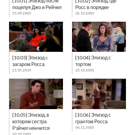
[10.01] Эпизод после
[10.02] Эпизод, где
поцелуя Джо и Рейчел
Росс в порядке
25.09.2003
02.10.2003
[10.03] Эпизод c
[10.04] Эпизод с
загаром Росса
тортом
21.05.2019
23.10.2003
[10.05] Эпизод, в
[10.06] Эпизод с
котором сестра
грантом Росса
Рэйчел нянчится
06.11.2003
30.10.2003