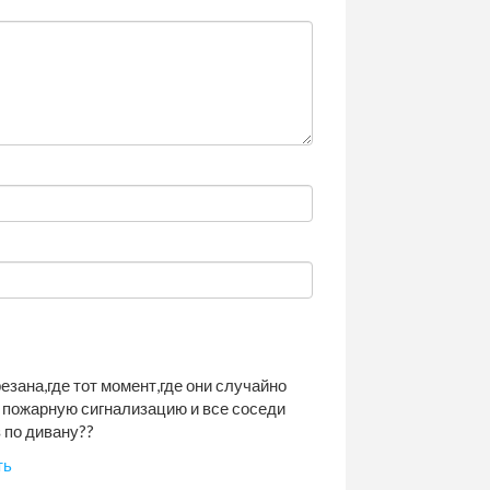
езана,где тот момент,где они случайно
пожарную сигнализацию и все соседи
з по дивану??
ть