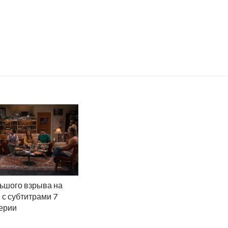
ьшого взрыва на
 с субтитрами 7
серии