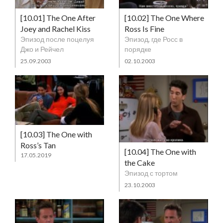
[10.01] The One After
[10.02] The One Where
Joey and Rachel Kiss
Ross Is Fine
Эпизод после поцелуя
Эпизод, где Росс в
Джо и Рейчел
порядке
25.09.2003
02.10.2003
[10.03] The One with
Ross’s Tan
[10.04] The One with
17.05.2019
the Cake
Эпизод с тортом
23.10.2003