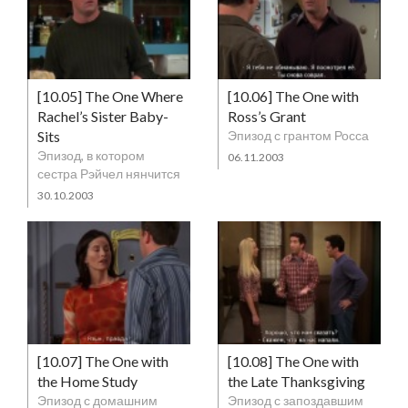
[10.05] The One Where
[10.06] The One with
Rachel’s Sister Baby-
Ross’s Grant
Sits
Эпизод с грантом Росса
Эпизод, в котором
06.11.2003
сестра Рэйчел нянчится
30.10.2003
[10.07] The One with
[10.08] The One with
the Home Study
the Late Thanksgiving
Эпизод с домашним
Эпизод с запоздавшим