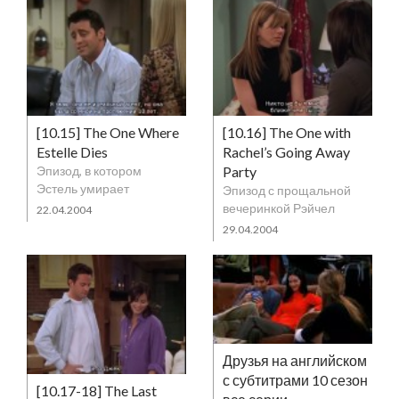
[10.15] The One Where
[10.16] The One with
Estelle Dies
Rachel’s Going Away
Эпизод, в котором
Party
Эстель умирает
Эпизод с прощальной
вечеринкой Рэйчел
22.04.2004
29.04.2004
Друзья на английском
с субтитрами 10 сезон
[10.17-18] The Last