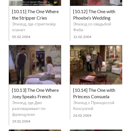
[10.11] The One Where
[10.12] The One with
the Stripper Cries
Phoebe’s Wedding
Эпизод, где стриптизёр
Эпизод со свадьбой
плачет
Фиби
05.02.2004
12.02.2004
[10.13] The One Where
[10.14] The One with
Joey Speaks French
Princess Consuela
Эпизод, где Джо
Эпизод с Принцессой
разговаривает по-
Консуэлой
французски
26.02.2004
19.02.2004