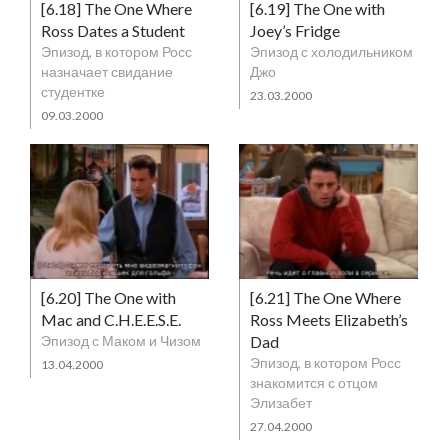
[6.18] The One Where
[6.19] The One with
Ross Dates a Student
Joey’s Fridge
Эпизод, в котором Росс
Эпизод с холодильником
назначает свидание
Джо
студентке
23.03.2000
09.03.2000
[6.20] The One with
[6.21] The One Where
Mac and C.H.E.E.S.E.
Ross Meets Elizabeth’s
Эпизод с Маком и Чизом
Dad
Эпизод, в котором Росс
13.04.2000
знакомится с отцом
Элизабет
27.04.2000