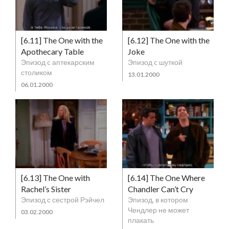
[6.11] The One with the
[6.12] The One with the
Apothecary Table
Joke
Эпизод c аптекарским
Эпизод c шуткой
столиком
13.01.2000
06.01.2000
[6.13] The One with
[6.14] The One Where
Rachel’s Sister
Chandler Can’t Cry
Эпизод с сестрой Рэйчел
Эпизод, в котором
Чендлер не может
03.02.2000
плакать