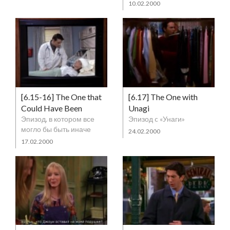
10.02.2000
[6.15-16] The One that
[6.17] The One with
Could Have Been
Unagi
Эпизод, в котором все
Эпизод c «Унаги»
могло бы быть иначе
24.02.2000
17.02.2000