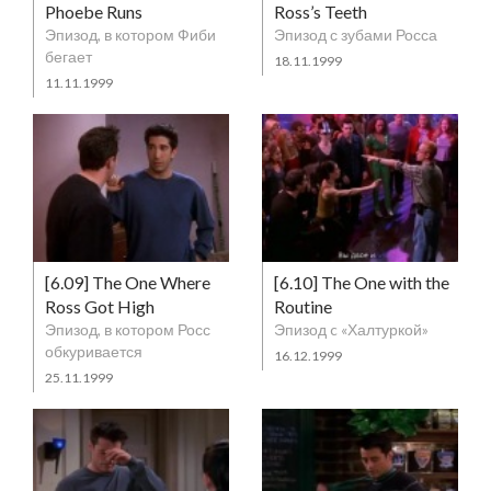
Phoebe Runs
Ross’s Teeth
Эпизод, в котором Фиби
Эпизод с зубами Росса
бегает
18.11.1999
11.11.1999
[6.09] The One Where
[6.10] The One with the
Ross Got High
Routine
Эпизод, в котором Росс
Эпизод c «Халтуркой»
обкуривается
16.12.1999
25.11.1999