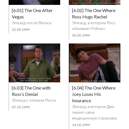
[6.01] The One After
[6.02] The One Where
Vegas
Ross Hugs Rachel
Эпизод после Вегаса
Эпизод, в котором Росс
обнимает Рэйчел
23.09.1999
30.09.1999
[6.03] The One with
[6.04] The One Where
Ross’s Denial
Joey Loses His
Эпизод с отказом Росса
Insurance
Эпизод, в котором Джо
07.10.1999
теряет свою
медицинскую страховку
14.10.1999