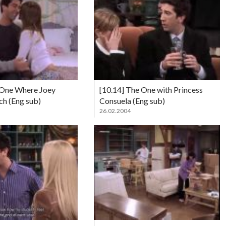
 One Where Joey
[10.14] The One with Princess
ch (Eng sub)
Consuela (Eng sub)
26.02.2004