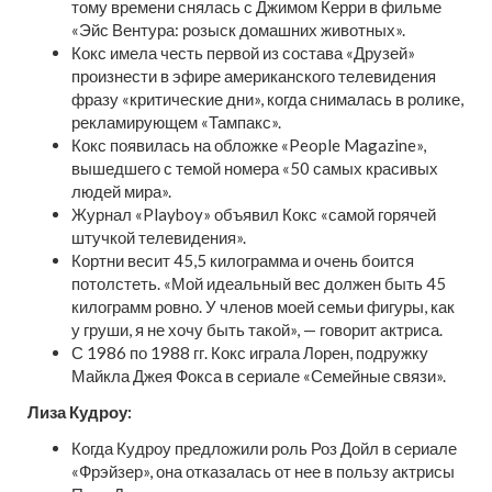
тому времени снялась с Джимом Керри в фильме
«Эйс Вентура: розыск домашних животных».
Кокс имела честь первой из состава «Друзей»
произнести в эфире американского телевидения
фразу «критические дни», когда снималась в ролике,
рекламирующем «Тампакс».
Кокс появилась на обложке «People Magazine»,
вышедшего с темой номера «50 самых красивых
людей мира».
Журнал «Playboy» объявил Кокс «самой горячей
штучкой телевидения».
Кортни весит 45,5 килограмма и очень боится
потолстеть. «Мой идеальный вес должен быть 45
килограмм ровно. У членов моей семьи фигуры, как
у груши, я не хочу быть такой», — говорит актриса.
С 1986 по 1988 гг. Кокс играла Лорен, подружку
Майкла Джея Фокса в сериале «Семейные связи».
Лиза Кудроу:
Когда Кудроу предложили роль Роз Дойл в сериале
«Фрэйзер», она отказалась от нее в пользу актрисы