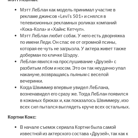
Мэтт ЛеБлан как модель принимал участие в
рекламе джинсов «Levi’s 501» и снялся в
телевизионных рекламных роликах компаний
«Кока-Кола» и «Хайнс Кетчуп».
Мэтт ЛеБлан любит собак. У него есть дворняжка
по имени Леди. Он спас ее от огромной псины,
которая ее чуть не загрызла. У актера живет также
доберман по кличке Шэдоу.
ЛеБлан явился на прослушивание «Друзей» с
разбитым лбом и носом. Это он так неудачно упал
накануне, возвращаясь пьяным с веселой
вечеринки.
Когда Швиммер впервые увидел ЛеБлана,
возненавидел его сразу же. Тогда ЛеБлан появился
в кожаных брюках и, как показалось Швиммеру, изо
всех сил пытался выглядеть круче всех остальных.
Кортни Кокс:
В начале съемок сериала Кортни была самой
известной из актерского состава «Друзей», так как к