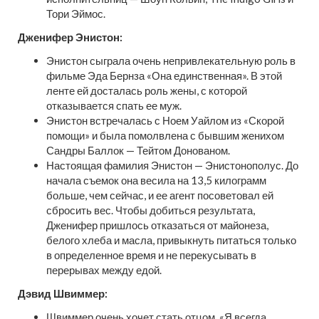
Тори Эймос.
Дженифер Энистон:
Энистон сыграла очень непривлекательную роль в
фильме Эда Бернза «Она единственная». В этой
ленте ей досталась роль жены, с которой
отказывается спать ее муж.
Энистон встречалась с Ноем Уайлом из «Скорой
помощи» и была помолвлена с бывшим женихом
Сандры Баллок — Тейтом Донованом.
Настоящая фамилия Энистон — Энистонополус. До
начала съемок она весила на 13,5 килограмм
больше, чем сейчас, и ее агент посоветовал ей
сбросить вес. Чтобы добиться результата,
Дженифер пришлось отказаться от майонеза,
белого хлеба и масла, привыкнуть питаться только
в определенное время и не перекусывать в
перерывах между едой.
Дэвид Швиммер:
Швиммер очень хочет стать отцом. «Я всегда