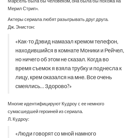
Марсель была бы человеком, она была бы похожа на
Мерил Стрип».
Актеры сериала любят разыгрывать друг друга.
Дж. Энистон:
«Как-то Дэвид намазал кремом телефон,
находившийся в комнате Моники и Рейчел,
но ничего об этом не сказал. Когда во
время съемок я взяла трубку и поднесла к
лицу, крем оказался на мне. Все очень
смеялись… Здорово?»
Многие идентифицируют Кудроу с ее немного
сумасшедшей героиней из сериала.
Л. Кудроу:
«Люди говорят со мной намного