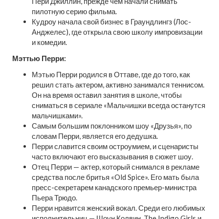
Пери Джиллин, прежде чем начали снимать
пилотную серию фильма.
Кудроу начала свой бизнес в Граундлингз (Лос-
Анджелес), где открыла свою школу импровизации
и комедии.
Мэттью Перри:
Мэтью Перри родился в Оттаве, где до того, как
решил стать актером, активно занимался теннисом.
Он на время оставил занятия в школе, чтобы
сниматься в сериале «Мальчишки всегда останутся
мальчишками».
Самым большим поклонником шоу «Друзья», по
словам Перри, является его дедушка.
Перри славится своим остроумием, и сценаристы
часто включают его высказывания в сюжет шоу.
Отец Перри — актер, который снимался в рекламе
средства после бритья «Old Spice». Его мать была
пресс-секретарем канадского премьер-министра
Пьера Трюдо.
Перри нравится женский вокал. Среди его любимых
исполнительниц — Шоун Колвин, The Indigo Girls и