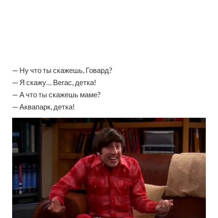
— Ну что ты скажешь, Говард?
— Я скажу… Вегас, детка!
— А что ты скажешь маме?
— Аквапарк, детка!