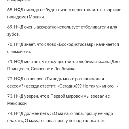
68. НФД никогда не будет ничего переставлять в квартире
(или доме) Моники.
69. НФД очень аккуратно использует отбеливатели для
зубов.
70. НФД знает, что слово «Боскодиктиозавр» начинается
с немой «м».
71. НФД мечтает, что осуществится любимая сказка Джо:
Принцесса, Свинопас и Лесбиянка.
72. НФД на вопрос «Ты ведь много раз занимался
сексом?» всегда ответит: «Сегодня??? Не так уж много…»
73. НФД уверен, что в Первой мировой мы воевали с
Мексикой.
74. НФД должен петь : «О мама, о папа, прошу не надо
плакать, О мама, о папа, прошу не надо плакать!».