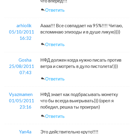
что вперед!!!
Ответить
arhiolik
Аааа!!! Все совпадает на 95%!!!! Читаю,
05/10/2011
вспоминаю эпизоды и в душе ликую))))
16:32
Ответить
Gosha
НФД должен когда нужно писать против
25/08/2011
ветра и смотреть в дуло пистолета!)))
07:43
Ответить
Vyazmamen
НФД знает как подбрасывать монетку
01/05/2011
что бы всегда выигрывать))) (орел я
23:16
победил, решка ты проиграл)
Ответить
Yan4a
Это действительно круто!!!!