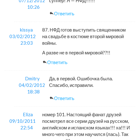
07/12/2012
суппер! Я — НФД!!!!!!
10:26
Ответить
kissya
87. НФД готов выступить священником
03/02/2012
на свадьбе в костюме второй мировой
23:03
войны.
А разве не в первой мировой??!!
Ответить
Dmitry
Да, в первой. Ошибочка была.
04/02/2012
Спасибо, исправили.
18:38
Ответить
Eliza
номер 101. Настоящий фанат друзей
09/10/2011
посмотрел все серии друзей на русском,
22:54
английском и испанском языках!!! ха!!! И
много чего при этом научился (лась). Так