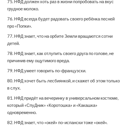
75. НФД должен хоть раз в жизни попробовать на вкус
грудное молоко.
76. НФД всегда будет радовать своего ребёнка песней
про «Попки».
77. НФД знает, что на орбите Земли вращаются сотни
детей.
78. НФД знает, как отлупить своего друга по голове, не
причинив ему ощутимого вреда.
79. НФД умеет говорить по-французски.
80. НФД хочет быть лесбиянкой, и скажет об этом только
в слух.
81. НФД придёт на вечеринку в универсальном костюме,
который «СпуДник» «Коротошка» и «Какашка»
одновременно.
82. НФД знает, что «окей» по-испански тоже «окей».