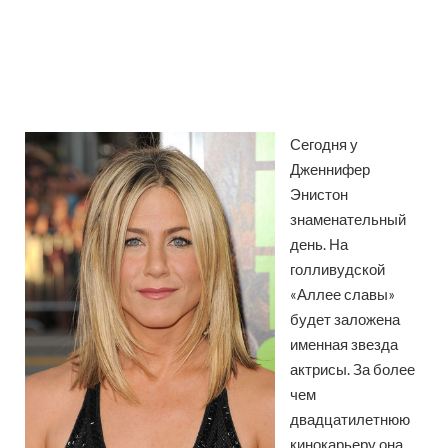
Сегодня у
Дженнифер
Энистон
знаменательный
день. На
голливудской
«Аллее славы»
будет заложена
именная звезда
актрисы. За более
чем
двадцатилетнюю
кинокарьеру она