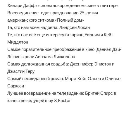
Хилари Дафф о своем новорожденном сыне в твиттере
Воссоединение года: празднование 25-летия
американского ситкома «Полный дом»
Та, кто нам всем надоела: Линдсей Лохан
Те, кто нас все еще интересуют: принц Уильям и Кейт
Миддлтон
Самое поразительное преображение в кино: Дэниэл Дэй-
Льюис в роли Авраама Линкольна
Самая долгожданная свадьба: Дженнифер Энистон и
Джастин Теру
Самый неожиданный роман: Мэри-Кейт Олсен и Оливье
Саркози
Лучшее возвращение на телевидение: Бритни Спирс в
качестве ведущей шоу X Factor