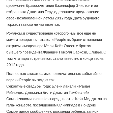
церемония бракосочетания Дженнифер Энистон и ее
избранника Джастина Теру, сделавшего предложение
своей возлюбленной летом 2012 года. Дата будущего
торжества пока не называется.
Романом, в существование которого «мы все еще не
можем поверить», читатели People выбрали отношения
актрисы и модельера Мэри-Кейт Олсен с братом
бывшего президента Франции Николя Саркози, Оливье. О
том, что пара встречается, стало известно в конце весны
2012 года.
Полностью список самых примечательных событий по
версии People выглядит так:
Секретные свадьбы года: Блейк лайвли и Райан
Рейнолдс; Джессика Бил и Джастин Тимберлейк
Самый запоминающийся наряд: платье Кейт Миддлтон на
гала-концерте, посвященном Олимпиаде в Лондоне
Самое милое сообщение о рождении ребенка: записи