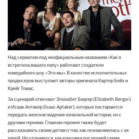
Над сериалом под неофициальным названием «Как я
встретила вашего папу» работают создатели
комедийного шоу «Это мы». В качестве исполнительных
продюсеров выступают авторы оригинала Картер Бейз и
Крейг Томас.
За сценарий отвечают Элизабет Бергер (Elizabeth Berger)
и Исаак Аптакер (Isaac Aptaker), которые постараются
передать женское видение изначальной истории, но с
другими героями. Главная героиня также будет
рассказывать своим детям о том, как познакомилась с их
папой. Не уточняется, как концовка последней серии