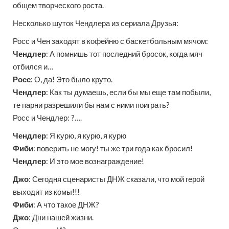
общем творческого роста.
Несколько шуток Чендлера из сериала Друзья:
Росс и Чен заходят в кофейню с баскетбольным мячом:
Чендлер
: А помнишь тот последний бросок, когда мяч
отбился и…
Росс
: О, да! Это было круто.
Чендлер
: Как ты думаешь, если бы мы еще там побыли,
те парни разрешили бы нам с ними поиграть?
Росс и Чендлер: ?….
Чендлер
: Я курю, я курю, я курю
Фиби
: поверить не могу! ты же три года как бросил!
Чендлер
: И это мое вознаграждение!
Джо
: Сегодня сценаристы ДНЖ сказали, что мой герой
выходит из комы!!!
Фиби
: А что такое ДНЖ?
Джо
: Дни нашей жизни.