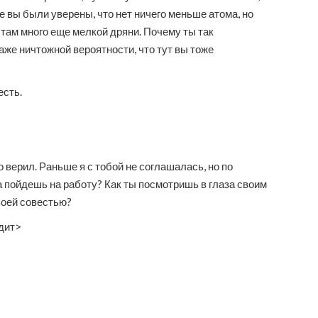
е вы были уверены, что нет ничего меньше атома, но
о там много еще мелкой дряни. Почему ты так
же ничтожной вероятности, что тут вы тоже
есть.
то верил. Раньше я с тобой не соглашалась, но по
а пойдешь на работу? Как ты посмотришь в глаза своим
воей совестью?
одит>