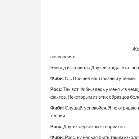
Же
начинаниях.
Эпизод из сериала Друзей, когда Росс п
Фиби
: О… Пришел наш грозный ученый.
Росс
: Так вот Фиби, здесь у меня ,<в ч
фактов. Некоторым из этих образцов бол
Фиби
: Слушай, успокойся. Я не отрицаю 
теории.
Росс
: Других серьезных теорий нет.
Фиби
: Росс, ну нельзя быть таким узко