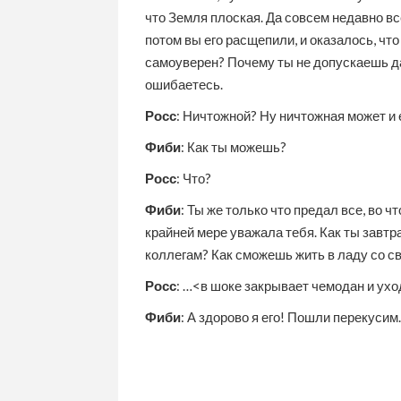
что Земля плоская. Да совсем недавно вс
потом вы его расщепили, и оказалось, чт
самоуверен? Почему ты не допускаешь да
ошибаетесь.
Росс
: Ничтожной? Ну ничтожная может и 
Фиби
: Как ты можешь?
Росс
: Что?
Фиби
: Ты же только что предал все, во ч
крайней мере уважала тебя. Как ты завтр
коллегам? Как сможешь жить в ладу со с
Росс
: …<в шоке закрывает чемодан и ух
Фиби
: А здорово я его! Пошли перекусим.