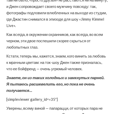
там ни было, «просто друзья» не расстаются ни на минуту,
и Джен сопровождает своего мужчину повсюду: так,
фотографы подловили влюбленных на выходе из студии,
где Джастин снимался в эпизоде для шоу «Jimmy Kimmel
Live».
Как всегда, в окружении охранников, как всегда, во всем
черном, эти двое поспешили скорее скрыться от
любопытных глаз.
Кстати, теперь мы, кажется, знаем, кого винить за любовь
к мрачным цветам: на ток-шоу Джен также призналась,
что ее бойфренд — очень угрюмый человек.
Знаете, он из таких холодных и замкнутых парней.
Я пытаюсь расшевелить его, но пока не очень
получается…
[simpleviewer gallery_id=»35″]
Уверены, всему виной — папарацци, от которых пара не