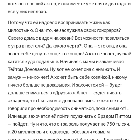
хотя он хороший актер, и они вместе уже почти два года, и
все у них неплохо.
Потому что ей надоело воспринимать жизнь как
милостыню. Она что, не заслужила своих гонораров?
Своего дома с видом на океан? Возможности поваляться
с утра в постели? Да какого черта?! Она — это она, и она
знает себе цену, в конце-то концов! А кто не знает, пускай
катятся куда подальше. Начиная с мамы и заканчивая
Тейтом Донованом. Ну вот не хочет она с ним жить. И
замуж — не-хо-чет! А хочет быть себе хозяйкой, никому
ничего больше не доказывая. И захочется ей — будет
дальше сниматься в «Друзьях». А нет — сядет писать
акварели, что бы там все донованы вместе взятые ни
говорили про необходимость сниматься, пока снимают!..
Или еще: захочется ей пойти поужинать с Брэдом Питтом
— пойдет. Ну и что, что он за роль получает не 750 тысяч,
а 20 миллионов и его дважды обозвали «самым
сексуальным мужчиной в мире»? Зато она — Дженнифер