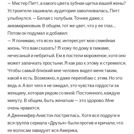
— Мистер Питт, а какого цвета зубная щетка вашей жены?
Устроители зашикали, аудитория заволновалась, Питт
улыбнулся. — Белая с голубым. Точнее даже, с
аквамариновым. В общем, тот же цвет, что у ее глаз…
Потом он подумал и добавил:
— Я понимаю, что всех вас интересует моя семейная
жизнь. Что вам сказать? Я хожу по дому в пижаме,
нечесаный и небритый. Ем в постели мороженое, хотя оно
может запачкать простыни. Я как раз к этому и стремился.
Чтобы самый близкий мне человек видел меня таким,
какой я есть. Возможно, я даже перегибаю с этим. Но это
ведь я. А вот чего я не ожидал, это чувства гордости за
женщину, которая рядом со мной. Постоянного, каждую
минуту. В общем, быть женатым — это здорово. Мне
очень нравится.
А Дженнифер Анистон постриглась. Хотя все подруги и
вся группа сериала «Друзья» были против и кричали, что
ее волосам завидует вся Америка.