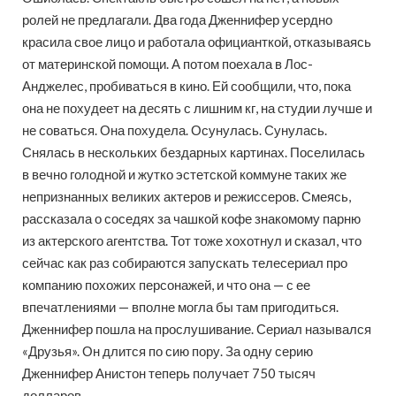
ролей не предлагали. Два года Дженнифер усердно
красила свое лицо и работала официанткой, отказываясь
от материнской помощи. А потом поехала в Лос-
Анджелес, пробиваться в кино. Ей сообщили, что, пока
она не похудеет на десять с лишним кг, на студии лучше и
не соваться. Она похудела. Осунулась. Сунулась.
Снялась в нескольких бездарных картинах. Поселилась
в вечно голодной и жутко эстетской коммуне таких же
непризнанных великих актеров и режиссеров. Смеясь,
рассказала о соседях за чашкой кофе знакомому парню
из актерского агентства. Тот тоже хохотнул и сказал, что
сейчас как раз собираются запускать телесериал про
компанию похожих персонажей, и что она — с ее
впечатлениями — вполне могла бы там пригодиться.
Дженнифер пошла на прослушивание. Сериал назывался
«Друзья». Он длится по сию пору. За одну серию
Дженнифер Анистон теперь получает 750 тысяч
долларов.