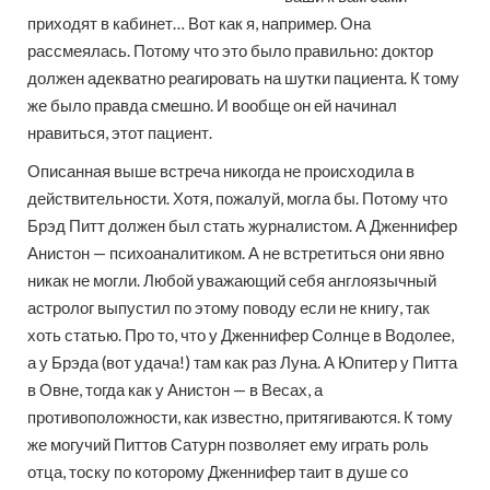
приходят в кабинет… Вот как я, например. Она
рассмеялась. Потому что это было правильно: доктор
должен адекватно реагировать на шутки пациента. К тому
же было правда смешно. И вообще он ей начинал
нравиться, этот пациент.
Описанная выше встреча никогда не происходила в
действительности. Хотя, пожалуй, могла бы. Потому что
Брэд Питт должен был стать журналистом. А Дженнифер
Анистон — психоаналитиком. А не встретиться они явно
никак не могли. Любой уважающий себя англоязычный
астролог выпустил по этому поводу если не книгу, так
хоть статью. Про то, что у Дженнифер Солнце в Водолее,
а у Брэда (вот удача!) там как раз Луна. А Юпитер у Питта
в Овне, тогда как у Анистон — в Весах, а
противоположности, как известно, притягиваются. К тому
же могучий Питтов Сатурн позволяет ему играть роль
отца, тоску по которому Дженнифер таит в душе со