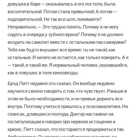
девушка в баре — оказывалась в его постели, была
восхитительной. Потом стала привычной. А потом —
подозрительной. Не так все шло, понимаете?
Неправильно. — Это трудно понять. Почему я не могу
сидеть в очереди у зубного врача? Почему я не должен
входить на самолет вместе с остальными пассажирами?
Тебе как будто внушают все время: ты не такой, как
остальные. И ничего не остается, как только поверить. А я
— такой, я такой же. Я нормальный человек, оказавшийся,
как в ловушке, в теле кинозвезды.
Брэд Питт недавно это сказал. Он вообще недавно
научился связно говорить о том, что чувствует. Раньше в
этом не было необходимости, и он привык держать все
внутри. Поэтому учиться пришлось у психоаналитика. На
сеансах, длившихся полгода. Доктор настаивал на
госпитализации и говорил про нервное истощение и
кризис. Питт сказал, что постарается продержаться так.
Амбулаторно. Он правда не собирался становиться