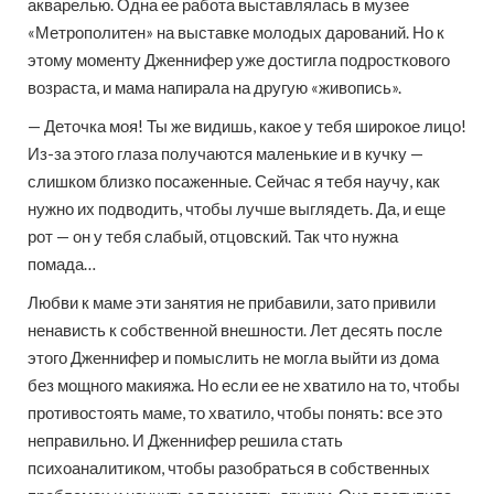
акварелью. Одна ее работа выставлялась в музее
«Метрополитен» на выставке молодых дарований. Но к
этому моменту Дженнифер уже достигла подросткового
возраста, и мама напирала на другую «живопись».
— Деточка моя! Ты же видишь, какое у тебя широкое лицо!
Из-за этого глаза получаются маленькие и в кучку —
слишком близко посаженные. Сейчас я тебя научу, как
нужно их подводить, чтобы лучше выглядеть. Да, и еще
рот — он у тебя слабый, отцовский. Так что нужна
помада…
Любви к маме эти занятия не прибавили, зато привили
ненависть к собственной внешности. Лет десять после
этого Дженнифер и помыслить не могла выйти из дома
без мощного макияжа. Но если ее не хватило на то, чтобы
противостоять маме, то хватило, чтобы понять: все это
неправильно. И Дженнифер решила стать
психоаналитиком, чтобы разобраться в собственных