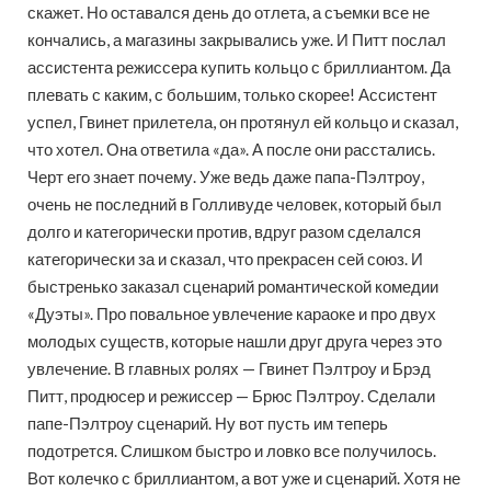
скажет. Но оставался день до отлета, а съемки все не
кончались, а магазины закрывались уже. И Питт послал
ассистента режиссера купить кольцо с бриллиантом. Да
плевать с каким, с большим, только скорее! Ассистент
успел, Гвинет прилетела, он протянул ей кольцо и сказал,
что хотел. Она ответила «да». А после они расстались.
Черт его знает почему. Уже ведь даже папа-Пэлтроу,
очень не последний в Голливуде человек, который был
долго и категорически против, вдруг разом сделался
категорически за и сказал, что прекрасен сей союз. И
быстренько заказал сценарий романтической комедии
«Дуэты». Про повальное увлечение караоке и про двух
молодых существ, которые нашли друг друга через это
увлечение. В главных ролях — Гвинет Пэлтроу и Брэд
Питт, продюсер и режиссер — Брюс Пэлтроу. Сделали
папе-Пэлтроу сценарий. Ну вот пусть им теперь
подотрется. Слишком быстро и ловко все получилось.
Вот колечко с бриллиантом, а вот уже и сценарий. Хотя не