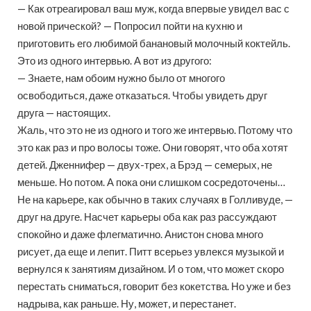
— Как отреагировал ваш муж, когда впервые увидел вас с
новой прической? — Попросил пойти на кухню и
приготовить его любимой банановый молочный коктейль.
Это из одного интервью. А вот из другого:
— Знаете, нам обоим нужно было от многого
освободиться, даже отказаться. Чтобы увидеть друг
друга — настоящих.
Жаль, что это не из одного и того же интервью. Потому что
это как раз и про волосы тоже. Они говорят, что оба хотят
детей. Дженнифер — двух-трех, а Брэд — семерых, не
меньше. Но потом. А пока они слишком сосредоточены…
Не на карьере, как обычно в таких случаях в Голливуде, —
друг на друге. Насчет карьеры оба как раз рассуждают
спокойно и даже флегматично. Анистон снова много
рисует, да еще и лепит. Питт всерьез увлекся музыкой и
вернулся к занятиям дизайном. И о том, что может скоро
перестать сниматься, говорит без кокетства. Но уже и без
надрыва, как раньше. Ну, может, и перестанет.