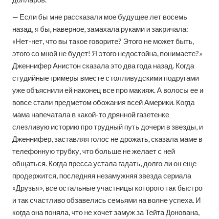
— Если бы мне рассказали мое будущее лет восемь
назад, я бы, наверное, замахала руками и закричала:
«Нет-нет, что вы такое говорите? Этого не может быть,
этого со мной не будет! Я этого недостойна, понимаете?»
Дженнифер Анистон сказала это два года назад. Когда
студийные гримеры вместе с голливудскими подругами
уже объяснили ей наконец все про макияж. А волосы ее и
вовсе стали предметом обожания всей Америки. Когда
мама напечатала в какой-то дрянной газетенке
слезливую историю про трудный путь дочери в звезды, и
Дженнифер, заставляя голос не дрожать, сказала маме в
телефонную трубку, что больше не желает с ней
общаться. Когда пресса устала гадать, долго ли он еще
продержится, последняя незамужняя звезда сериала
«Друзья», все остальные участницы которого так быстро
и так счастливо обзавелись семьями на волне успеха. И
когда она поняла, что не хочет замуж за Тейта Донована,