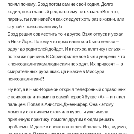
понял почему. Брэд потом сам не свой ходил. Долго
ходил, пока главный редактор ему не сказал: «Вот что,
парень, ты или напейся как следует хоть раз в жизни, или
ступай к психоаналитику!»
Брэд решил совместить то и другое. Взял отпуск и уехал
в Нью-Йорк. Потому что дома напиться было нельзя —
вдруг до родителей дойдет. И к психоаналитику нельзя —
по той же причине. В Спрингфилде все были уверены, что
к психоаналитикам люди сами не ходят. Их привозят — в
смирительных рубашках. Да и какие в Миссури
психоаналитики?!
Ну вот, а в Нью-Йорке он открыл телефонный справочник
с психоаналитиками на самой первой букве «А» — и ткнул
пальцем. Попал в Анистон, Дженнифер. Она к этому
моменту с отличием окончила курсы и уже имела
приличную практику, помогая другим людям решать
проблемы. И даже в своих почти разобралась. Но, видимо,