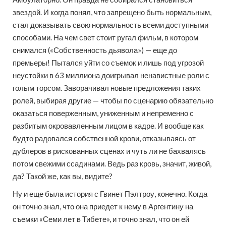
звездой. И когда понял, что запрещено быть нормальным,
стал доказывать свою нормальность всеми доступными
способами. На чем свет стоит ругал фильм, в котором
снимался («Собственность дьявола») — еще до
премьеры! Пытался уйти со съемок и лишь под угрозой
неустойки в 63 миллиона доигрывал ненавистные роли с
голым торсом. Заворачивал новые предложения таких
ролей, выбирая другие — чтобы по сценарию обязательно
оказаться поверженным, униженным и непременно с
разбитым окровавленным лицом в кадре. И вообще как
будто радовался собственной крови, отказываясь от
дублеров в рискованных сценах и чуть ли не бахвалясь
потом свежими ссадинами. Ведь раз кровь, значит, живой,
да? Такой же, как вы, видите?
Ну и еще была история с Гвинет Пэлтроу, конечно. Когда
он точно знал, что она приедет к нему в Аргентину на
съемки «Семи лет в Тибете», и точно знал, что он ей