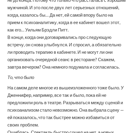
не до конца. Потому что только что рассталась с хорошим
мужчиной. И это после двух лет серьезных отношений,
когда, казалось бы… Да нет, ей самой впору было на
прием к психоаналитику, когда в ее кабинет вошел этот,
как его… Уильям Брэдли Питт.
В конце, когда они договаривались про следующую
встречу, он снова улыбнулся. И спросил, а обязательно
ли проводить терапию в кабинете. И не могут ли они
организовать очередной сеанс в ресторане? Скажем,
завтра вечером? Она немного подумала и согласилась.
То, что было
На самом деле многое из вышеизложенного тоже было. У
Дженнифер, например, все так и было, пока ей не
предложили роль в театре. Разрываться между сценой и
психоанализом стало невозможно. Она выбрала сцену —
ей показалось, что так быстрее можно избавиться от
своих проблем.
Ошиблась. Спектакль быстро сошел на нет, а новых