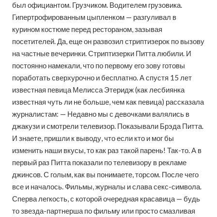
был официантом. Грузчиком. Водителем грузовика.
Гипертрофированным цыпленком — разгуливал в
курином костюме перед рестораном, зазывая
посетителей. Да, еще он развозил стриптизерок по вызову
на частные вечеринки. Стриптизерки Питта любили. И
постоянно намекали, что по первому его зову готовы
поработать сверхурочно и бесплатно. А спустя 15 лет
известная певица Мелисса Этеридж (как лесбиянка
известная чуть ли не больше, чем как певица) рассказала
журналистам: — Недавно мы с девочками валялись в
джакузи и смотрели телевизор. Показывали Брэда Питта.
И знаете, пришли к выводу, что если кто и мог бы
изменить наши вкусы, то как раз такой парень! Так-то. А в
первый раз Питта показали по телевизору в рекламе
джинсов. С голым, как вы понимаете, торсом. После чего
все и началось. Фильмы, журналы и слава секс-символа.
Сперва легкость, с которой очередная красавица — будь
то звезда-партнерша по фильму или просто смазливая