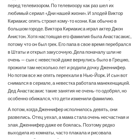
перед телевизором. По телевизору как раз шел их
любимый сериал «Дни нашей жизни». И злодей Виктор
Кириакис опять строил кому-то козни. Как обычно в
большом городе. Виктора Кириакиса играл актер Джон
Анистон. Хотя настоящая его фамилия была Анастасакис,
потому что он был грек. Его папа в свое время перебрался
в Штаты и открыл закусочную. Дела поначалу шли не
очень — сын с невесткой даже вернулись было в Грецию,
прожили там несколько лет и родили дочку Дженнифер.
Но потом все же опять переехали в Нью-Йорк. И сын вот
снимался в сериале, а невестка работала манекенщицей.
Дед Анастасакис такие занятия не очень-то одобрял, но
особенно обижался, что дети изменили фамилию.
А потом, когда Дженнифер исполнилось девять, они
развелись. Отец уехал, а мама стала очень несчастная и
злая. Дженнифер даже ее боялась. Поэтому редко
выходила из комнаты, часто плакала и рисовала