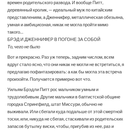
времен родительского развода. И вообще Питт,
деревянный кролик, — идеальный муж по китайским
представлениям, а Дженнифер, металлическая обезьяна,
умная и амбициозная, никак не могла пройти мимо
такого…
БРЭД И ДЖЕННИФЕР В ПОГОНЕ ЗА СОБОЙ
То, чего не было
Вот и прекрасно. Раз уж теперь, задним числом, всем
вдруг стало ясно, что они никак не могли не встретиться, я
предлагаю пофантазировать: а как бы могла эта встреча
произойти. Получается примерно вот что.
Уильям Брэдли Питт рос мальчиком умным и
трудолюбивым. Другие мальчики в баптистской общине
городка Спрингфилд, штат Миссури, обычно не
выживали. Или сбегали куда подальше от этой смертной
тоски, или, никуда не сбегая, стаскивали из родительских
запасов бутылку виски, чтобы, пригубив из нее, раз и