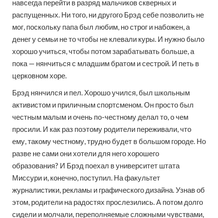
навсегда перейти в разряд мальчиков скверных и
распущенных. Ни того, ни другого Брэд себе позволить не
мог, поскольку папа был любим, но строг и набожен, а
денег у семьи не то чтобы не клевали куры. И нужно было
хорошо учиться, чтобы потом зарабатывать больше, а
пока — нянчиться с младшим братом и сестрой. И петь в
церковном хоре.
Брэд нянчился и пел. Хорошо учился, был школьным
активистом и приличным спортсменом. Он просто был
честным малым и очень по-честному делал то, о чем
просили. И как раз поэтому родители переживали, что
ему, такому честному, трудно будет в большом городе. Но
разве не сами они хотели для него хорошего
образования? И Брэд поехал в университет штата
Миссури и, конечно, поступил. На факультет
журналистики, рекламы и графического дизайна. Узнав об
этом, родители на радостях прослезились. А потом долго
сидели и молчали, переполняемые сложными чувствами,