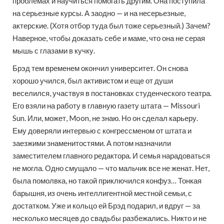
проблемах и научиться помогать другим. Она поступила
на серьезные курсы. А заодно — и на несерьезные,
актерские. (Хотя отбор туда был тоже серьезный.) Зачем?
Наверное, чтобы доказать себе и маме, что она не серая
мышь с глазами в кучку.
Брэд тем временем окончил университет. Он снова
хорошо учился, был активистом и еще от души
веселился, участвуя в постановках студенческого театра.
Его взяли на работу в главную газету штата — Missouri
Sun. Или, может, Moon, не знаю. Но он сделал карьеру.
Ему доверяли интервью с конгрессменом от штата и
заезжими знаменитостями. А потом назначили
заместителем главного редактора. И семья нарадоваться
не могла. Одно смущало — что мальчик все не женат. Нет,
была помолвка, но такой приключился конфуз… Тонкая
барышня, из очень интеллигентной местной семьи, с
достатком. Уже и кольцо ей Брэд подарил, и вдруг — за
несколько месяцев до свадьбы разбежались. Никто и не