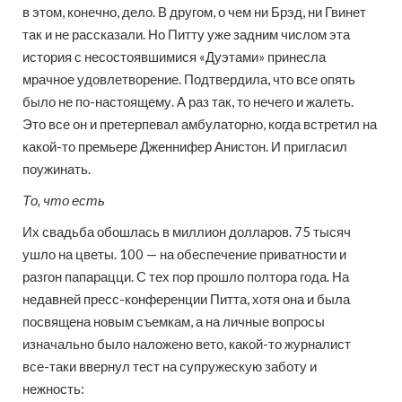
в этом, конечно, дело. В другом, о чем ни Брэд, ни Гвинет
так и не рассказали. Но Питту уже задним числом эта
история с несостоявшимися «Дуэтами» принесла
мрачное удовлетворение. Подтвердила, что все опять
было не по-настоящему. А раз так, то нечего и жалеть.
Это все он и претерпевал амбулаторно, когда встретил на
какой-то премьере Дженнифер Анистон. И пригласил
поужинать.
То, что есть
Их свадьба обошлась в миллион долларов. 75 тысяч
ушло на цветы. 100 — на обеспечение приватности и
разгон папарацци. С тех пор прошло полтора года. На
недавней пресс-конференции Питта, хотя она и была
посвящена новым съемкам, а на личные вопросы
изначально было наложено вето, какой-то журналист
все-таки ввернул тест на супружескую заботу и
нежность: