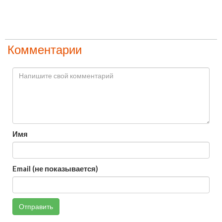
Комментарии
Имя
Email (не показывается)
Отправить