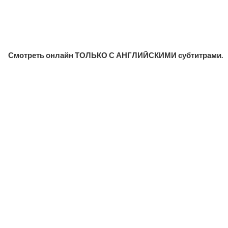
Смотреть онлайн ТОЛЬКО С АНГЛИЙСКИМИ субтитрами.