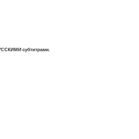
УССКИМИ субтитрами.