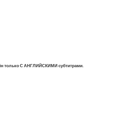
йн только С АНГЛИЙСКИМИ субтитрами.