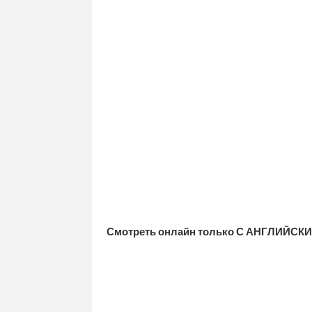
Смотреть онлайн только С АНГЛИЙСКИ