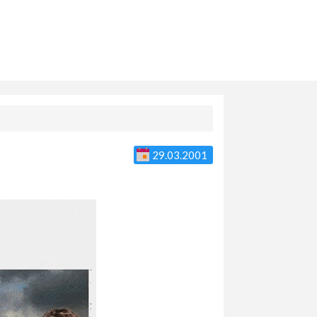
29.03.2001