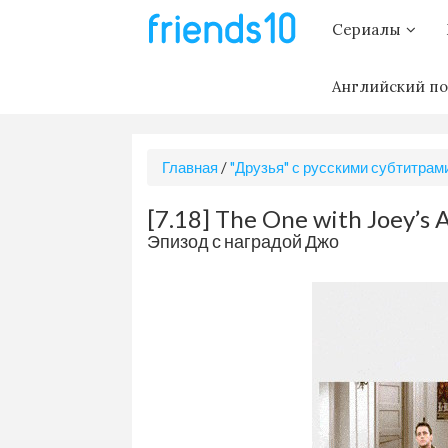
Сериалы
Английский по
Главная
/
"Друзья" с русскими субтитрам
[7.18] The One with Joey’s
Эпизод с наградой Джо