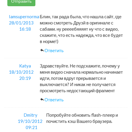
Отправить
Iamsupernorma
Блин, так рада была, что нашла сайт, где
28/01/2013
можно смотреть Друзй в оригинале с
16:18
сабами. ну реееебяяяят ну что с видео,
скажите, что есть надежда, что все будет
в норме!)
Ответить
Katya
Здравствуйте. Не подскажите, почему у
18/10/2012
меня видео сначала нормально начинает
20:19
идти, потом вдруг прерывается и
выключается? И никак не получается
просмотреть недостающий фрагмент
Ответить
Dmitry
Попробуйте обновить flash-плеер и
19/10/2012
почистить кэш Вашего браузера.
09:21