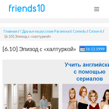
Главная
/
! Друзья на русском Paramount Comedy
/
Сезон 6
/
[6.10] Эпизод c «халтуркой»
[6.10] Эпизод c «халтуркой»
16.12.1999