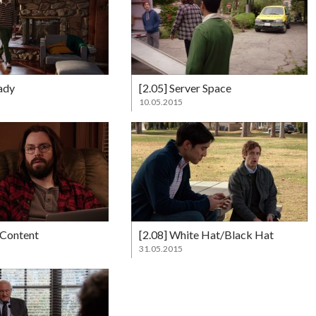
ady
[2.05] Server Space
10.05.2015
 Content
[2.08] White Hat/Black Hat
31.05.2015