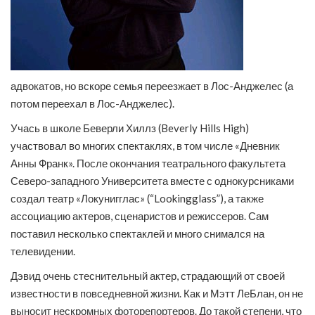
адвокатов, но вскоре семья переезжает в Лос-Анджелес (а
потом переехал в Лос-Анджелес).
Учась в школе Беверли Хиллз (Beverly Hills High)
участвовал во многих спектаклях, в том числе «Дневник
Анны Франк». После окончания театрального факультета
Северо-западного Университета вместе с однокурсниками
создал театр «Локунигглас» (“Lookingglass”), а также
ассоциацию актеров, сценаристов и режиссеров. Сам
поставил несколько спектаклей и много снимался на
телевидении.
Дэвид очень стеснительный актер, страдающий от своей
известности в повседневной жизни. Как и Мэтт ЛеБлан, он не
выносит нескромных фоторепортеров. До такой степени, что