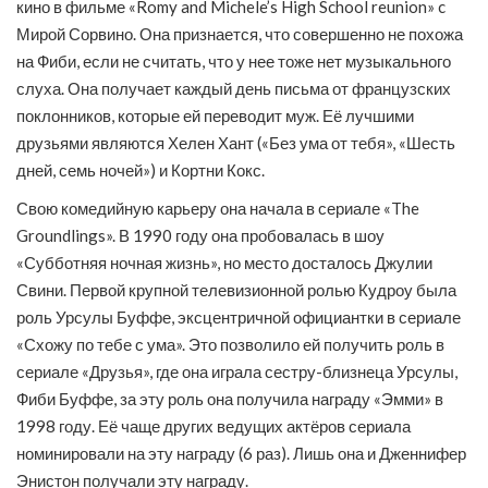
кино в фильме «Romy and Michele’s High School reunion» c
Мирой Сорвино. Она признается, что совершенно не похожа
на Фиби, если не считать, что у нее тоже нет музыкального
слуха. Она получает каждый день письма от французских
поклонников, которые ей переводит муж. Её лучшими
друзьями являются Хелен Хант («Без ума от тебя», «Шесть
дней, семь ночей») и Кортни Кокс.
Свою комедийную карьеру она начала в сериале «The
Groundlings». В 1990 году она пробовалась в шоу
«Субботняя ночная жизнь», но место досталось Джулии
Свини. Первой крупной телевизионной ролью Кудроу была
роль Урсулы Буффе, эксцентричной официантки в сериале
«Схожу по тебе с ума». Это позволило ей получить роль в
сериале «Друзья», где она играла сестру-близнеца Урсулы,
Фиби Буффе, за эту роль она получила награду «Эмми» в
1998 году. Её чаще других ведущих актёров сериала
номинировали на эту награду (6 раз). Лишь она и Дженнифер
Энистон получали эту награду.