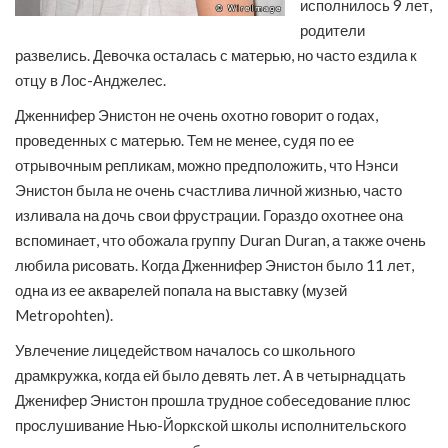
исполнилось 9 лет,
родители
развелись. Девочка осталась с матерью, но часто ездила к
отцу в Лос-Анджелес.
Дженнифер Энистон не очень охотно говорит о годах,
проведенных с матерью. Тем не менее, судя по ее
отрывочным репликам, можно предположить, что Нэнси
Энистон была не очень счастлива личной жизнью, часто
изливала на дочь свои фрустрации. Гораздо охотнее она
вспоминает, что обожала группу Duran Duran, а также очень
любила рисовать. Когда Дженнифер Энистон было 11 лет,
одна из ее акварелей попала на выставку (музей
Metropohten).
Увлечение лицедейством началось со школьного
драмкружка, когда ей было девять лет. А в четырнадцать
Дженифер Энистон прошла трудное собеседование плюс
прослушивание Нью-Йоркской школы исполнительского