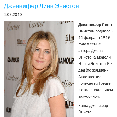
Дженнифер Линн Энистон
1.03.2010
Дженнифер Линн
Энистон
родилась
11 февраля 1969
года в семье
актера Джона
Энистона, модели
Нэнси Энистон. Ее
дед (по фамилии
Анастасакис)
приехал из Греции
и стал владельцем
закусочной.
Когда Дженифер
Энистон